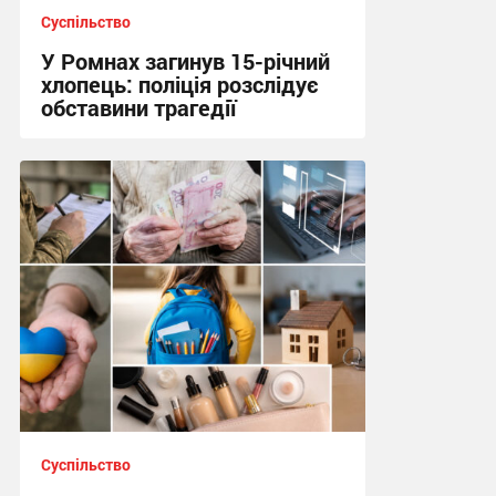
Суспільство
У Ромнах загинув 15-річний
хлопець: поліція розслідує
обставини трагедії
10:13 вчора
Суспільство