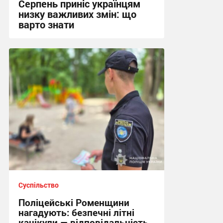
Серпень приніс українцям
низку важливих змін: що
варто знати
22:18, 2.08.2026
Суспільство
Поліцейські Роменщини
нагадують: безпечні літні
канікули — відповідальність