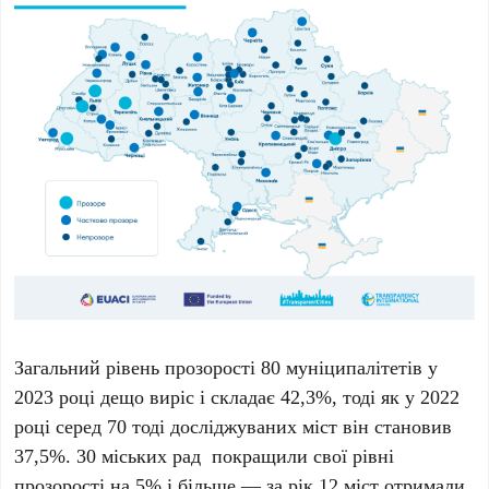
Загальний рівень прозорості 80 муніципалітетів у
2023 році дещо виріс і складає 42,3%, тоді як у 2022
році серед 70 тоді досліджуваних міст він становив
37,5%. 30 міських рад покращили свої рівні
прозорості на 5% і більше — за рік 12 міст отримали