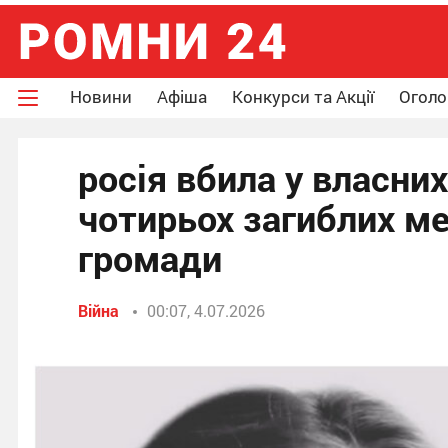
Новини
Афіша
Конкурси та Акції
Огол
росія вбила у власни
чотирьох загиблих м
громади
Війна
00:07, 4.07.2026