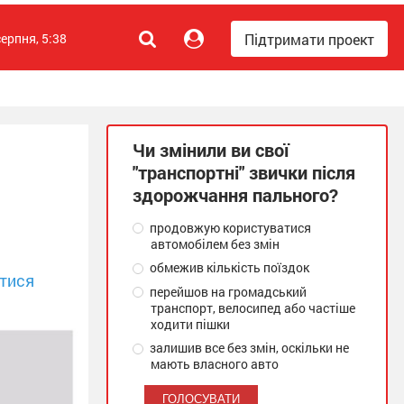
Підтримати проект
серпня, 5:38
Чи змінили ви свої
"транспортні" звички після
здорожчання пального?
продовжую користуватися
автомобілем без змін
обмежив кількість поїздок
тися
перейшов на громадський
транспорт, велосипед або частіше
ходити пішки
залишив все без змін, оскільки не
мають власного авто