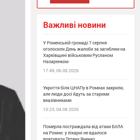
Важливі новини
У Роменській громаді 7 серпня
оголосили День жалоби за загиблим на
Харківщині військовим Русланом
Назаренком
17:49, 06.08.2026
Укриття біля ЦНАПу в Ромнах закрили,
але люди досі йдуть за старими
вказівниками
10:23, 04.08.2026
Померла постраждала від атаки БпЛА
на Ромни: у лікарні не вдалося
врятувати Тетяну Яненко