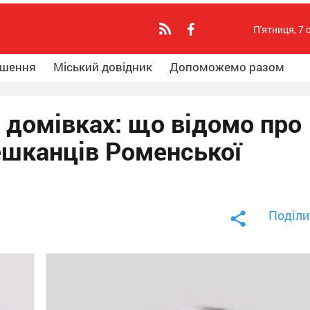
П'ятниця, 7 
ошення
Міський довідник
Допоможемо разом
х домівках: що відомо про
ешканців Роменської
Поділи