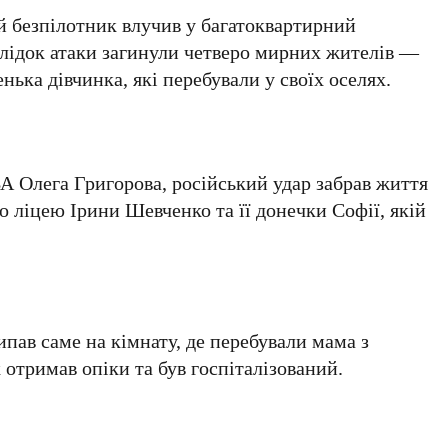
й безпілотник влучив у багатоквартирний
слідок атаки загинули четверо мирних жителів —
нька дівчинка, які перебували у своїх оселях.
А Олега Григорова, російський удар забрав життя
о ліцею Ірини Шевченко та її донечки Софії, якій
ипав саме на кімнату, де перебували мама з
 отримав опіки та був госпіталізований.