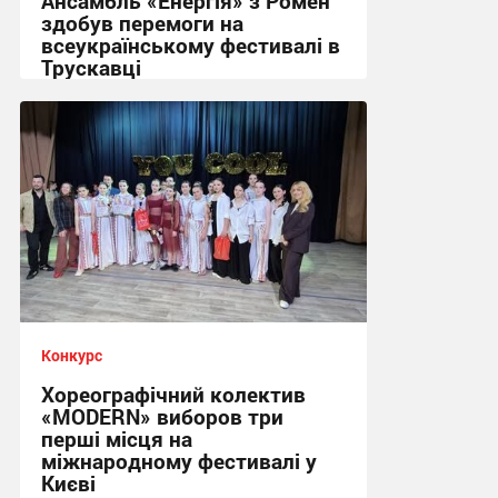
Ансамбль «Енергія» з Ромен
здобув перемоги на
всеукраїнському фестивалі в
Трускавці
14:01, 3.07.2026
Конкурс
Хореографічний колектив
«MODERN» виборов три
перші місця на
міжнародному фестивалі у
Києві