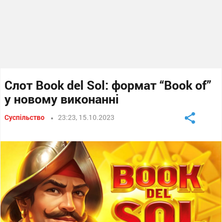
Слот Book del Sol: формат “Book of”
у новому виконанні
Суспільство
23:23, 15.10.2023