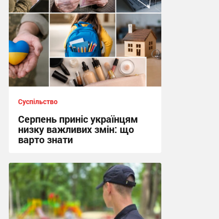
Суспільство
Серпень приніс українцям
низку важливих змін: що
варто знати
22:18, 2.08.2026