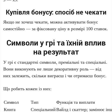
Купівля бонусу: спосіб не чекати
Якщо не хочеш чекати, можна активувати бонус
самостійно — за фіксовану ціну в розмірі 100 ставок.
Символи у грі та їхній вплив
на результат
У грі є стандартні символи, преміальні та спеціальні.
Вони виконують не лише декоративну роль — від
них залежить, скільки виграєш і чи отримаєш бонус.
Що робить кожен із них:
Символ
Тип
Функція та виплати
Книга
Спеціальний
Вайлд і скаттер; замінює і