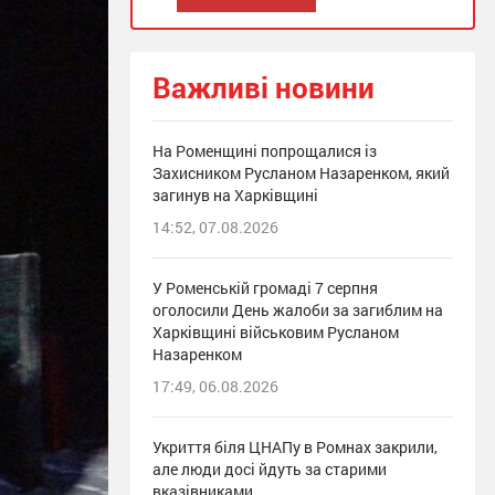
Важливі новини
На Роменщині попрощалися із
Захисником Русланом Назаренком, який
загинув на Харківщині
14:52, 07.08.2026
У Роменській громаді 7 серпня
оголосили День жалоби за загиблим на
Харківщині військовим Русланом
Назаренком
17:49, 06.08.2026
Укриття біля ЦНАПу в Ромнах закрили,
але люди досі йдуть за старими
вказівниками