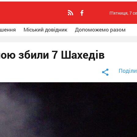
П'ятниця, 7 с
ошення
Міський довідник
Допоможемо разом
ною збили 7 Шахедів
Поділи