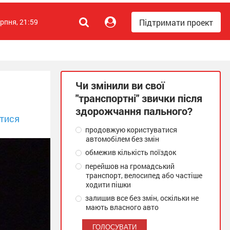
Підтримати проект
ерпня, 21:59
Чи змінили ви свої
"транспортні" звички після
здорожчання пального?
тися
продовжую користуватися
автомобілем без змін
обмежив кількість поїздок
перейшов на громадський
транспорт, велосипед або частіше
ходити пішки
залишив все без змін, оскільки не
мають власного авто