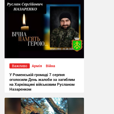
Важливо
Армія
Війна
У Роменській громаді 7 серпня
оголосили День жалоби за загиблим
на Харківщині військовим Русланом
Назаренком
17:49 вчора