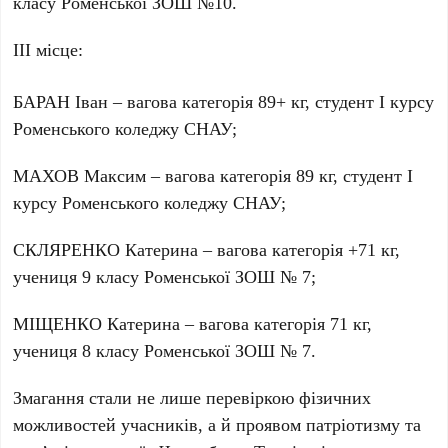
класу Роменської ЗОШ №10.
ІІІ місце:
БАРАН Іван – вагова категорія 89+ кг, студент І курсу
Роменського коледжу СНАУ;
МАХОВ Максим – вагова категорія 89 кг, студент І
курсу Роменського коледжу СНАУ;
СКЛЯРЕНКО Катерина – вагова категорія +71 кг,
учениця 9 класу Роменської ЗОШ № 7;
МІЩЕНКО Катерина – вагова категорія 71 кг,
учениця 8 класу Роменської ЗОШ № 7.
Змагання стали не лише перевіркою фізичних
можливостей учасників, а й проявом патріотизму та