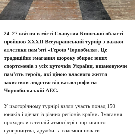
24–27 квітня в місті Славутич Київської області
пройшов ХХХІІ Всеукраїнський турнір з важкої
атлетики пам’яті «Героїв Чорнобиля». Це
традиційне змагання щороку збирає юних
спортсменів з усіх куточків України, вшановуючи
пам’ять героїв, які ціною власного життя
захистили людство від катастрофи на
Чорнобильській АЕС.
У цьогорічному турнірі взяли участь понад 150
юнаків і дівчат із різних регіонів країни. Змагання
проходили в теплій атмосфері спортивного
суперництва, дружби та взаємної поваги.