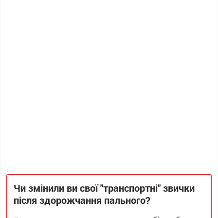
Чи змінили ви свої "транспортні" звички
після здорожчання пального?