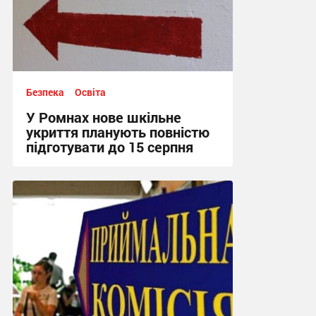
Безпека
Освіта
У Ромнах нове шкільне
укриття планують повністю
підготувати до 15 серпня
15:00, 6.08.2026