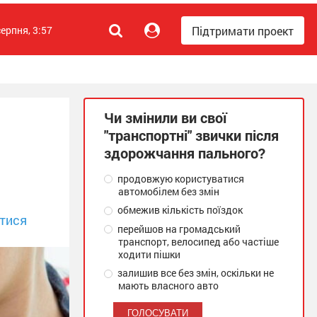
Підтримати проект
серпня, 3:57
Чи змінили ви свої
"транспортні" звички після
здорожчання пального?
продовжую користуватися
автомобілем без змін
обмежив кількість поїздок
тися
перейшов на громадський
транспорт, велосипед або частіше
ходити пішки
залишив все без змін, оскільки не
мають власного авто