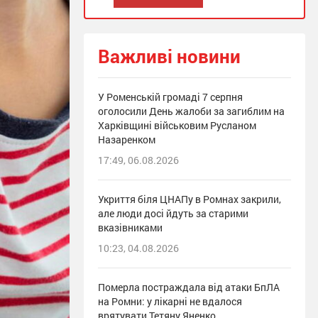
Важливі новини
У Роменській громаді 7 серпня
оголосили День жалоби за загиблим на
Харківщині військовим Русланом
Назаренком
17:49, 06.08.2026
Укриття біля ЦНАПу в Ромнах закрили,
але люди досі йдуть за старими
вказівниками
10:23, 04.08.2026
Померла постраждала від атаки БпЛА
на Ромни: у лікарні не вдалося
врятувати Тетяну Яненко