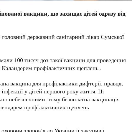
нованої вакцини, що захищає дітей одразу від
- головний державний санітарний лікар Сумської
мали 100 тисяч доз такої вакцини для проведення
х Каландерем профілактичних щеплень .
а вакцина для профілактики дифтерії, правця,
 інфекції у дітей першого року життя. Ці
но небезпечними, тому безоплатна вакцинація
алендарем профілактичних щеплень
охорони здоров’я до України її закупив і