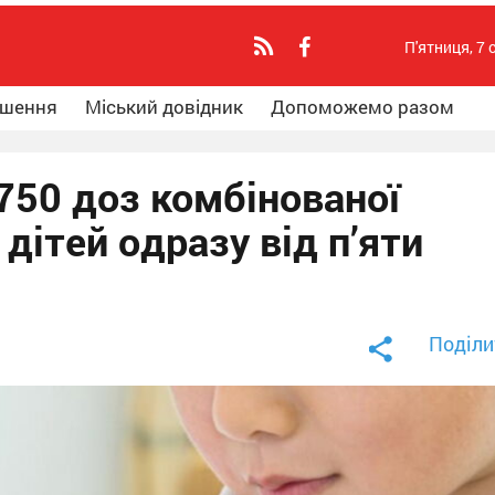
П'ятниця, 7 
ошення
Міський довідник
Допоможемо разом
50 доз комбінованої
дітей одразу від п’яти
Поділи