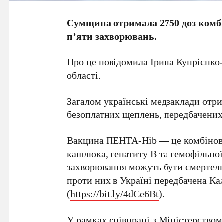
Сумщина отримала 2750 доз комбі
п’яти захворювань.
Про це повідомила Ірина Купрієнко
області.
Загалом українські медзаклади отри
безоплатних щеплень, передбачени
Вакцина ПЕНТА-Hib — це комбінован
кашлюка, гепатиту В та гемофільної
захворювання можуть бути смертель
проти них в Україні передбачена К
(
https://bit.ly/4dCe6Bt
).
У рамках співпраці з Міністерством 