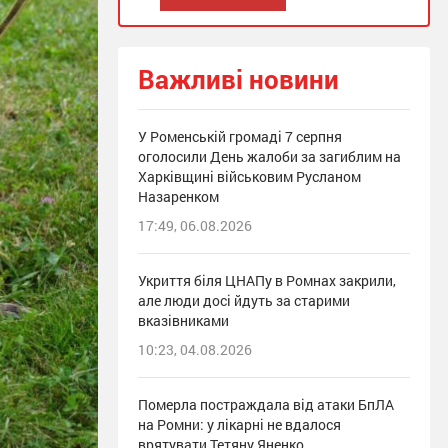
Важливі новини
У Роменській громаді 7 серпня
оголосили День жалоби за загиблим на
Харківщині військовим Русланом
Назаренком
17:49, 06.08.2026
Укриття біля ЦНАПу в Ромнах закрили,
але люди досі йдуть за старими
вказівниками
10:23, 04.08.2026
Померла постраждала від атаки БпЛА
на Ромни: у лікарні не вдалося
врятувати Тетяну Яненко