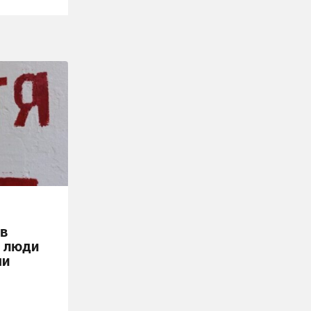
 в
е люди
ми