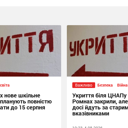
світа
Важливо
Безпека
Війна
х нове шкільне
Укриття біля ЦНАПу
 планують повністю
Ромнах закрили, ал
ати до 15 серпня
досі йдуть за стари
вказівниками
10:23, 4.08.2026