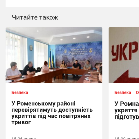
Читайте також
Безпека
Безпека
О
У Роменському районі
У Ромна
перевірятимуть доступність
укриття
укриттів під час повітряних
підготув
тривог
15:26 вчора
15:00 вчора