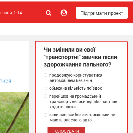
Підтримати проект
серпня, 1:14
Чи змінили ви свої
"транспортні" звички після
здорожчання пального?
продовжую користуватися
тися
автомобілем без змін
обмежив кількість поїздок
перейшов на громадський
транспорт, велосипед або частіше
ходити пішки
залишив все без змін, оскільки не
мають власного авто