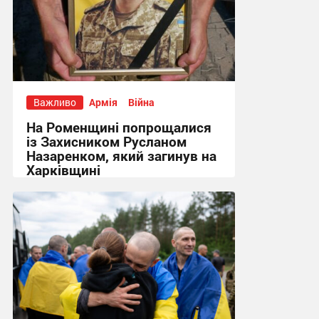
Важливо
Армія
Війна
На Роменщині попрощалися
із Захисником Русланом
Назаренком, який загинув на
Харківщині
14:52 вчора