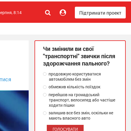
Підтримати проект
серпня, 8:14
Чи змінили ви свої
"транспортні" звички після
здорожчання пального?
продовжую користуватися
тися
автомобілем без змін
обмежив кількість поїздок
перейшов на громадський
транспорт, велосипед або частіше
ходити пішки
залишив все без змін, оскільки не
мають власного авто