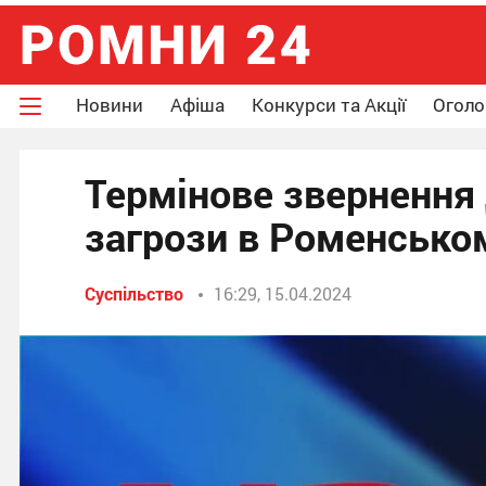
Новини
Афіша
Конкурси та Акції
Огол
Термінове зверненн
загрози в Роменсько
Суспільство
16:29, 15.04.2024