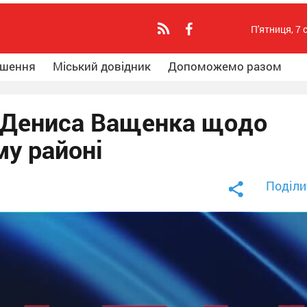
П'ятниця, 7 
ошення
Міський довідник
Допоможемо разом
я Дениса Ващенка щодо
му районі
Поділи