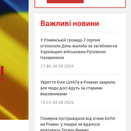
Важливі новини
У Роменській громаді 7 серпня
оголосили День жалоби за загиблим на
Харківщині військовим Русланом
Назаренком
17:49, 06.08.2026
Укриття біля ЦНАПу в Ромнах закрили,
але люди досі йдуть за старими
вказівниками
10:23, 04.08.2026
Померла постраждала від атаки БпЛА
на Ромни: у лікарні не вдалося
врятувати Тетяну Яненко