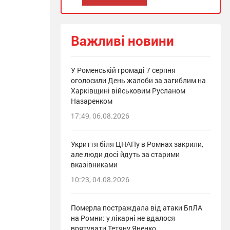
Важливі новини
У Роменській громаді 7 серпня
оголосили День жалоби за загиблим на
Харківщині військовим Русланом
Назаренком
17:49, 06.08.2026
Укриття біля ЦНАПу в Ромнах закрили,
але люди досі йдуть за старими
вказівниками
10:23, 04.08.2026
Померла постраждала від атаки БпЛА
на Ромни: у лікарні не вдалося
врятувати Тетяну Яненко