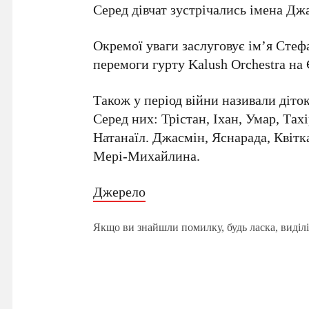
Серед дівчат зустрічались імена Дж
Окремої уваги заслуговує ім’я Стефа
перемоги гурту Kalush Orchestra н
Також у період війни називали діто
Серед них: Трістан, Іхан, Умар, Тахі
Натанаїл. Джасмін, Яснарада, Квітка
Мері-Михайлина.
Джерело
Якщо ви знайшли помилку, будь ласка, виділі