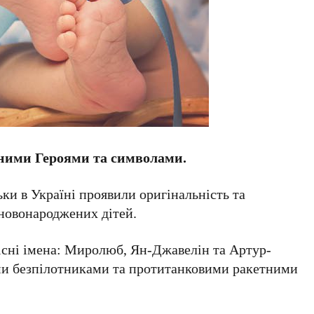
льними
Г
ероями та символами.
ьки в Україні проявили оригінальність та
 новонароджених дітей.
кісні імена: Миролюб, Ян-Джавелін та Артур-
ми безпілотниками та протитанковими ракетними