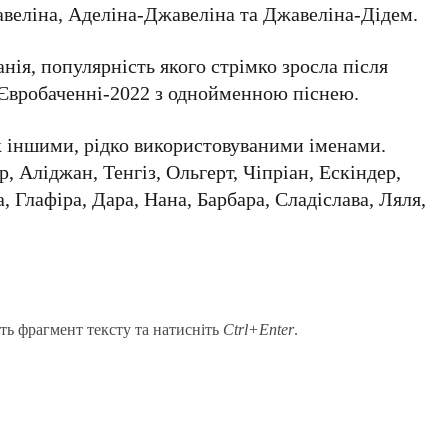
авеліна, Аделіна-Джавеліна та Джавеліна-Дідем.
нія, популярність якого стрімко зросла після
а Євробаченні-2022 з однойменною піснею.
к іншими, рідко використовуваними іменами.
р, Аліджан, Тенгіз, Ольгерт, Чіпріан, Ескіндер,
, Глафіра, Дара, Нана, Барбара, Сладіслава, Ляля,
ть фрагмент тексту та натисніть
Ctrl+Enter
.