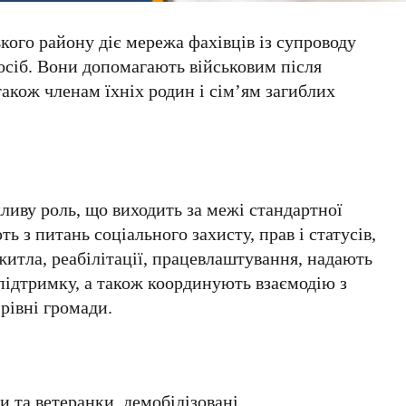
ого району діє мережа фахівців із супроводу
 осіб. Вони допомагають військовим після
також членам їхніх родин і сім’ям загиблих
ливу роль, що виходить за межі стандартної
ь з питань соціального захисту, прав і статусів,
итла, реабілітації, працевлаштування, надають
підтримку, а також координують взаємодію з
рівні громади.
 та ветеранки, демобілізовані