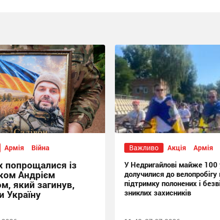
Армія
Війна
Важливо
Акція
Армія
х попрощалися із
У Недригайлові майже 100 
ком Андрієм
долучилися до велопробігу 
м, який загинув,
підтримку полонених і безв
зниклих захисників
и Україну