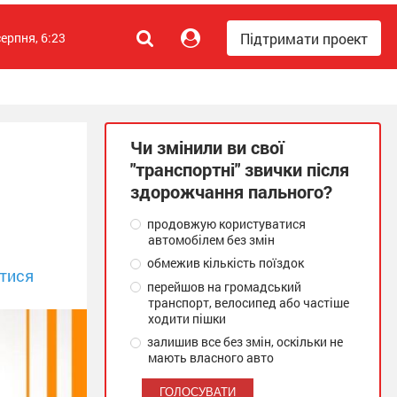
Підтримати проект
серпня, 6:23
Чи змінили ви свої
"транспортні" звички після
здорожчання пального?
продовжую користуватися
автомобілем без змін
обмежив кількість поїздок
тися
перейшов на громадський
транспорт, велосипед або частіше
ходити пішки
залишив все без змін, оскільки не
мають власного авто