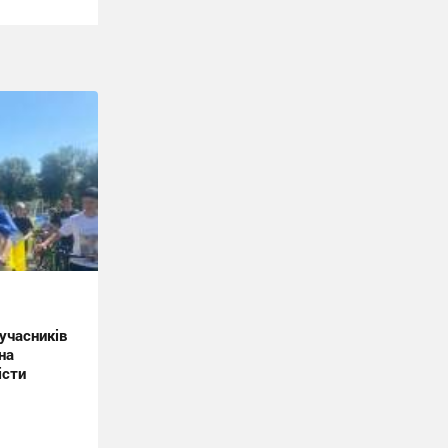
учасників
на
істи