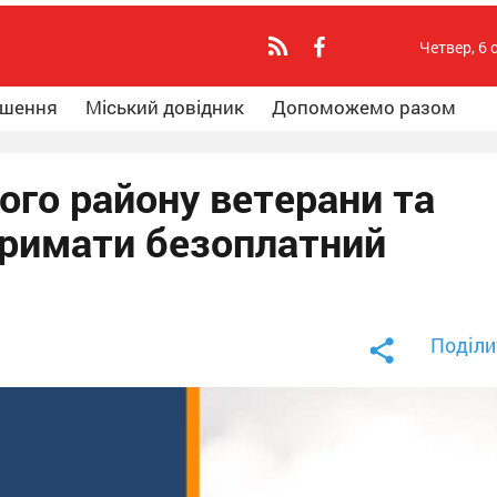
Четвер, 6 
ошення
Міський довідник
Допоможемо разом
ого району ветерани та
римати безоплатний
Поділи