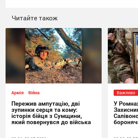
Читайте також
Армія
Війна
Важливо
Пережив ампутацію, дві
У Ромна
зупинки серця та кому:
Захисни
історія бійця з Сумщини,
Салівоно
який повернувся до війська
бороняч