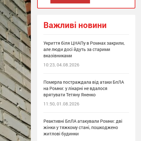
Важливі новини
Укриття біля ЦНАПу в Ромнах закрили,
але люди досі йдуть за старими
вказівниками
10:23, 04.08.2026
Померла постраждала від атаки БпЛА
на Ромни: у лікарні не вдалося
врятувати Тетяну Яненко
11:50, 01.08.2026
Реактивні БпЛА атакували Ромни: дві
жінки у тяжкому стані, пошкоджено
житлові будинки