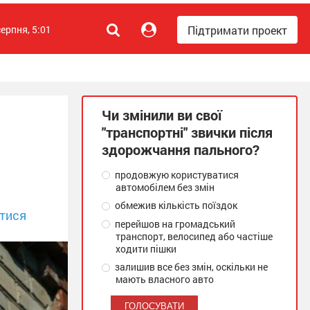
Підтримати проект
серпня, 5:01
Чи змінили ви свої
"транспортні" звички після
здорожчання пального?
продовжую користуватися
автомобілем без змін
обмежив кількість поїздок
тися
перейшов на громадський
транспорт, велосипед або частіше
ходити пішки
залишив все без змін, оскільки не
мають власного авто