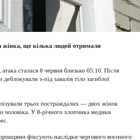
на жінка, ще кілька людей отримали
така сталася 8 червня близько 05:10. Після
 деблокували з-під завалів тіло загиблої
алізували трьох постраждалих — двох жінок
ого чоловіка. У 8-річного хлопчика медики
ес.
хоронцями фіксують наслідки чергового воєнного