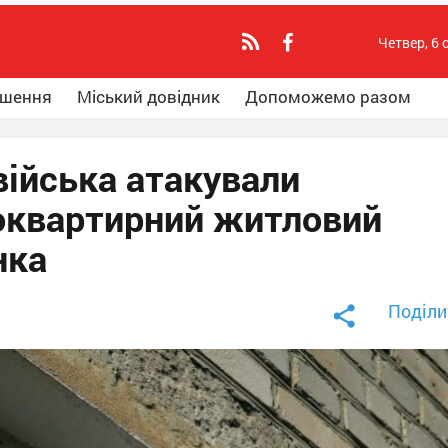
Четвер, 6 
ошення
Міський довідник
Допоможемо разом
 війська атакували
оквартирний житловий
нка
Поділи