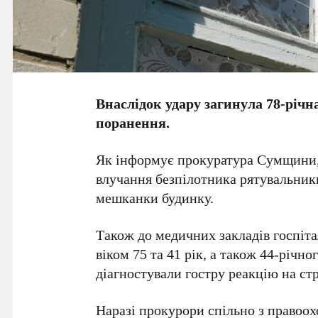
Внаслідок удару загинула 78-річ
поранення.
Як інформує прокуратура Сумщини, а
влучання безпілотника рятувальники
мешканки будинку.
Також до медичних закладів госпіт
віком 75 та 41 рік, а також 44-річн
діагностували гостру реакцію на стр
Наразі прокурори спільно з правоо