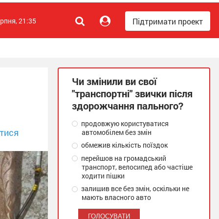
Підтримати проект
ерпня, 21:35
Чи змінили ви свої
"транспортні" звички після
здорожчання пального?
продовжую користуватися
тися
автомобілем без змін
обмежив кількість поїздок
перейшов на громадський
транспорт, велосипед або частіше
ходити пішки
залишив все без змін, оскільки не
мають власного авто