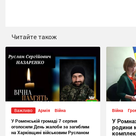
Читайте також
Важливо
Армія
Війна
Війна
Гро
У Ромнах
У Роменській громаді 7 серпня
родини 
оголосили День жалоби за загиблим
на Харківщині військовим Русланом
комплек