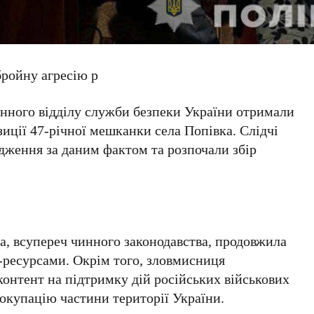
бройну агресію р
нного відділу служби безпеки України отримали
иції 47-річної мешканки села Попівка. Слідчі
дження за даним фактом та розпочали збір
а, всупереч чинного законодавства, продовжила
-ресурсами. Окрім того, зловмисниця
онтент на підтримку дій російських військових
окупацію частини території України.