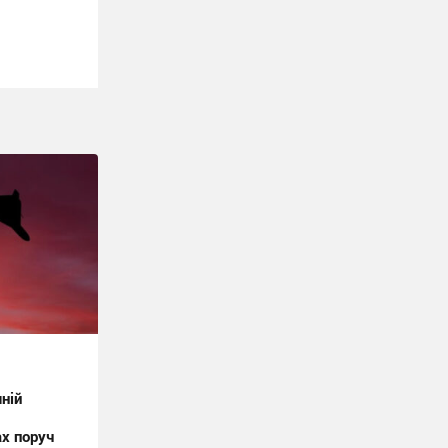
ній
ах поруч