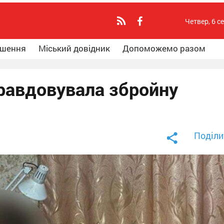
Четвер, 6 с
ошення
Міський довідник
Допоможемо разом
правдовувала збройну
Поділи