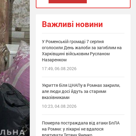
Важливі новини
У Роменській громаді 7 серпня
оголосили День жалоби за загиблим на
Харківщині військовим Русланом
Назаренком
17:49, 06.08.2026
Укриття біля ЦНАПу в Ромнах закрили,
але люди досі йдуть за старими
вказівниками
10:23, 04.08.2026
Померла постраждала від атаки БпЛА
на Ромни: у лікарні не вдалося
врятувати Тетяну Яненко