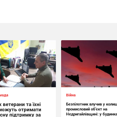
мада
Війна
 ветерани та їхні
Безпілотник влучив у колиш
можуть отримати
промисловий об’єкт на
сну підтримку за
Недригайлівщині: у будинк