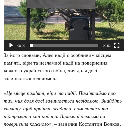
00:00
00:52
За його словами, Алея надії є особливим місцем
пам’яті, віри та незламної надії на повернення
кожного українського воїна, чия доля досі
залишається невідомою.
«Це місце пам’яті, віри та надії. Пам’ятаймо про
тих, чия доля досі залишається невідомою. Знайдіть
хвилину, щоб прийти, згадати, помолитися та
підтримати їхні родини. Віримо й чекаємо на
повернення кожного»
, – зазначив Костянтин Волков.