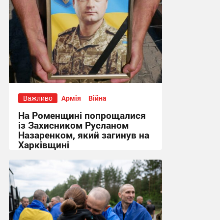
Важливо
Армія
Війна
На Роменщині попрощалися
із Захисником Русланом
Назаренком, який загинув на
Харківщині
14:52 вчора