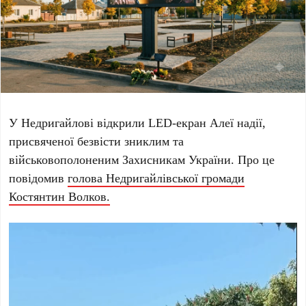
У
Недригайлові
відкрили LED-екран Алеї надії,
присвяченої безвісти зниклим та
військовополоненим Захисникам України. Про це
повідомив
голова Недригайлівської громади
Костянтин Волков
.
Відеопрогравач