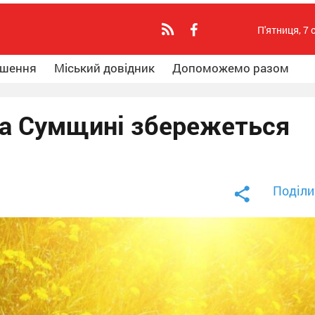
П'ятниця, 7 
ошення
Міський довідник
Допоможемо разом
 на Сумщині збережеться
Поділи