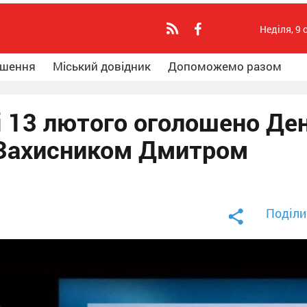
Неділя, 9 
ошення
Міський довідник
Допоможемо разом
і 13 лютого оголошено Де
 Захисником Дмитром
Поділи