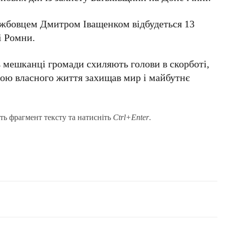
ужбовцем Дмитром Іващенком відбудеться 13
і Ромни.
 мешканці громади схиляють голови в скорботі,
ною власного життя захищав мир і майбутнє
ть фрагмент тексту та натисніть
Ctrl+Enter
.