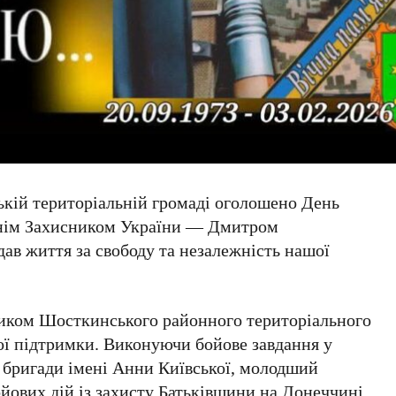
ській територіальній громаді оголошено День
жнім Захисником України — Дмитром
ав життя за свободу та незалежність нашої
риком Шосткинського районного територіального
ої підтримки. Виконуючи бойове завдання у
ї бригади імені Анни Київської, молодший
ойових дій із захисту Батьківщини на Донеччині.