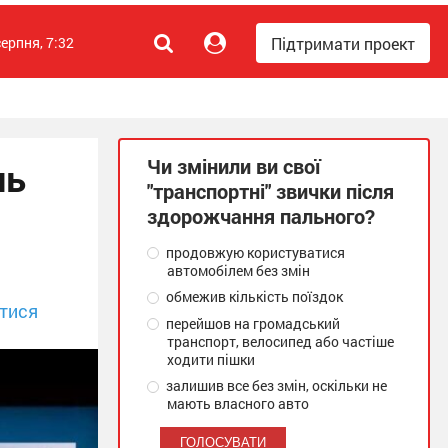
Підтримати проект
серпня, 7:32
Чи змінили ви свої
нь
"транспортні" звички після
здорожчання пального?
продовжую користуватися
автомобілем без змін
обмежив кількість поїздок
тися
перейшов на громадський
транспорт, велосипед або частіше
ходити пішки
залишив все без змін, оскільки не
мають власного авто