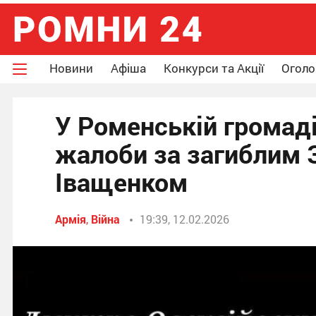
Новини
Афіша
Конкурси та Акції
Огол
У Роменській громад
жалоби за загиблим
Іващенком
Армія
,
Війна
19:39, 12.02.2026