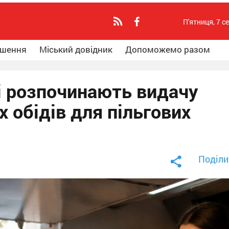
П'ятниця, 7 с
ошення
Міський довідник
Допоможемо разом
і розпочинають видачу
 обідів для пільгових
Поділи