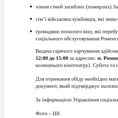
члени сімей загиблих (померлих) За
сім’ї військовослужбовців, які зник
громадяни похилого віку, які переб
соціального обслуговування Роменсь
Видача гарячого харчування здійс
12:00 до 15:00
за адресою:
м. Ромни
колишнього кінотеатру). Субота та 
Для отримання обіду необхідно мат
документ, який підтверджує належніс
За інформацією Управління соціальн
Фото – ШІ