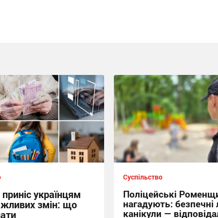
о
Суспільство
 приніс українцям
Поліцейські Роменщ
нагадують: безпечні 
ажливих змін: що
канікули — відповіда
нати