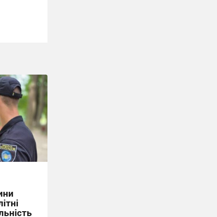
ини
літні
льність