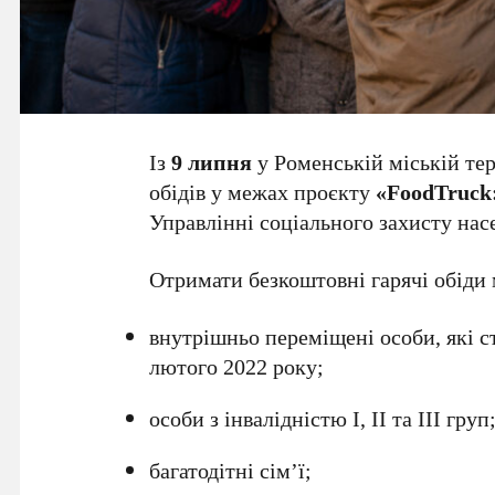
Із
9 липня
у Роменській міській тер
обідів у межах проєкту
«FoodTruck:
Управлінні соціального захисту нас
Отримати безкоштовні гарячі обіди
внутрішньо переміщені особи, які ст
лютого 2022 року;
особи з інвалідністю I, II та III груп
багатодітні сім’ї;