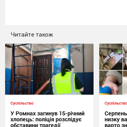
Читайте також
Суспільство
Суспільств
У Ромнах загинув 15-річний
Серпень
хлопець: поліція розслідує
низку в
обставини трагедії
варто з