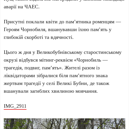
аварії на ЧАЕС.
Присутні поклали квіти до пам’ятника роменцям —
Героям Чорнобиля, вшанувавши їхню пам’ять у
глибокій скорботі та вдячності.
Цього ж дня у Великобубнівському старостинському
окрузі відбувся мітинг-реквієм «Чорнобиль —
трагедія, подвиг, пам’ять». Жителі разом із
ліквідаторами зібралися біля пам’ятного знака
жертвам трагедії у селі Великі Бубни, де також
вшанували загиблих хвилиною мовчання.
IMG_2911