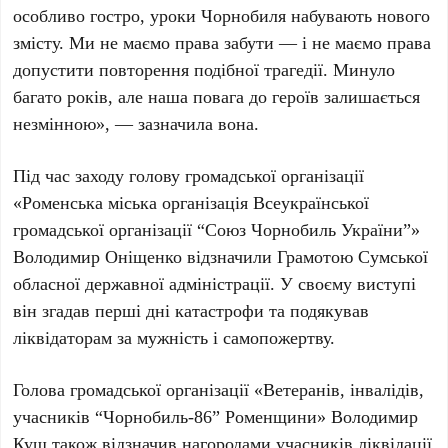
особливо гостро, уроки Чорнобиля набувають нового
змісту. Ми не маємо права забути — і не маємо права
допустити повторення подібної трагедії. Минуло
багато років, але наша повага до героїв залишається
незмінною», — зазначила вона.
Під час заходу голову громадської організації
«Роменська міська організація Всеукраїнської
громадської організації “Союз Чорнобиль України”»
Володимир Оніщенко
відзначили Грамотою Сумської
обласної державної адміністрації. У своєму виступі
він згадав перші дні катастрофи та подякував
ліквідаторам за мужність і самопожертву.
Голова громадської організації «Ветеранів, інвалідів,
учасників “Чорнобиль-86” Роменщини»
Володимир
Кущ
також відзначив нагородами учасників ліквідації