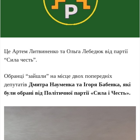
Це Артем Литвиненко та Ольга Лебедюк від партії
“Сила честь”.
Обранці “зайшли” на місце двох попередніх
депутатів
Дмитра Науменка та Ігоря Бабенка, які
були обрані від Політичної партії «Сила і Честь».