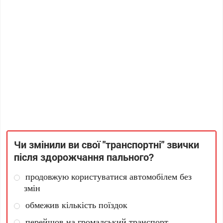
Чи змінили ви свої "транспортні" звички
після здорожчання пального?
продовжую користуватися автомобілем без
змін
обмежив кількість поїздок
перейшов на громадський транспорт,