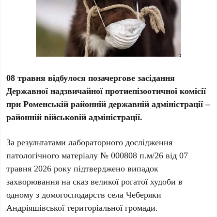
08 травня відбулося позачергове засідання
Державної надзвичайної протиепізоотичної комісії
при Роменській районній державній адміністрації –
районній військовій адміністрації.
За результатами лабораторного дослідження
патологічного матеріалу № 000808 п.м/26 від 07
травня 2026 року підтверджено випадок
захворювання на сказ великої рогатої худоби в
одному з домогосподарств села Чеберяки
Андріяшівської територіальної громади.