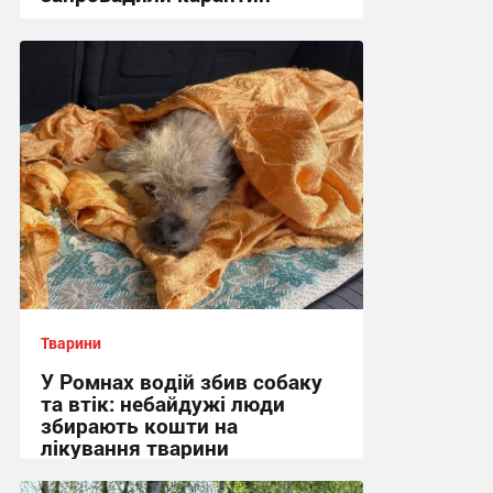
22:46, 12.07.2026
Тварини
У Ромнах водій збив собаку
та втік: небайдужі люди
збирають кошти на
лікування тварини