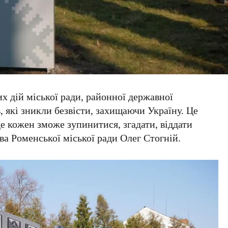
их дій міської ради, районної державної
, які зникли безвісти, захищаючи Україну. Це
де кожен зможе зупинитися, згадати, віддати
ва Роменської міської ради Олег Стогній.