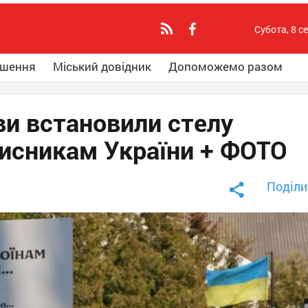
Субота, 8 с
ошення
Міський довідник
Допоможемо разом
ви встановили стелу
хисникам України + ФОТО
Поділи