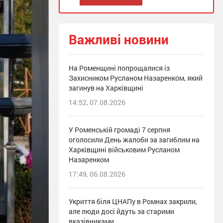
Важливі новини
На Роменщині попрощалися із
Захисником Русланом Назаренком, який
загинув на Харківщині
14:52, 07.08.2026
У Роменській громаді 7 серпня
оголосили День жалоби за загиблим на
Харківщині військовим Русланом
Назаренком
17:49, 06.08.2026
Укриття біля ЦНАПу в Ромнах закрили,
але люди досі йдуть за старими
вказівниками