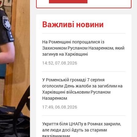
Важливі новини
На Роменщині попрощалися із
Захисником Русланом Назаренком, який
загинув на Харківщині
14:52, 07.08.2026
У Роменській громаді 7 серпня
оголосили День жалоби за загиблим на
Харківщині військовим Русланом
Назаренком
17:49, 06.08.2026
Укриття біля ЦНАПу в Ромнах закрили,
але люди досі йдуть за старими
вказівниками