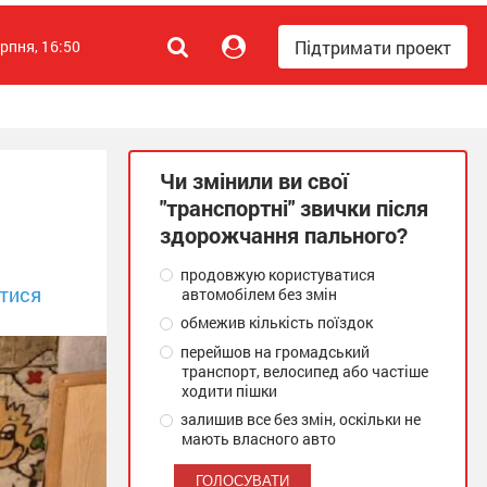
Підтримати проект
ерпня, 16:50
Чи змінили ви свої
"транспортні" звички після
здорожчання пального?
продовжую користуватися
тися
автомобілем без змін
обмежив кількість поїздок
перейшов на громадський
транспорт, велосипед або частіше
ходити пішки
залишив все без змін, оскільки не
мають власного авто