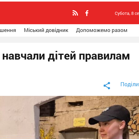
Субота, 8 с
ошення
Міський довідник
Допоможемо разом
 навчали дітей правилам
Поділи