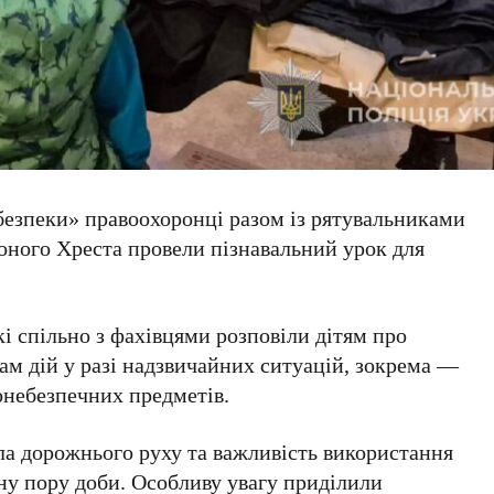
езпеки» правоохоронці разом із рятувальниками
оного Хреста провели пізнавальний урок для
кі спільно з фахівцями розповіли дітям про
ам дій у разі надзвичайних ситуацій, зокрема —
онебезпечних предметів.
ла дорожнього руху та важливість використання
ну пору доби. Особливу увагу приділили