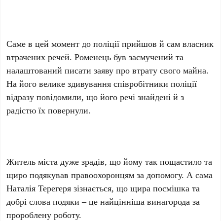
Саме в цей момент до поліції прийшов й сам власник
втрачених речей. Роменець був засмучений та
налаштований писати заяву про втрату свого майна.
На його велике здивування співробітники поліції
відразу повідомили, що його речі знайдені й з
радістю їх повернули.
Житель міста дуже зрадів, що йому так пощастило та
щиро подякував правоохоронцям за допомогу. А сама
Наталія Терегеря зізнається, що щира посмішка та
добрі слова подяки – це найцінніша винагорода за
пророблену роботу.