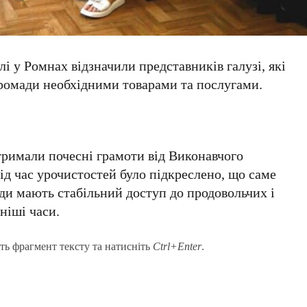
і у Ромнах відзначили представників галузі, які
ромади необхідними товарами та послугами.
тримали почесні грамоти від Виконавчого
Під час урочистостей було підкреслено, що саме
ди мають стабільний доступ до продовольчих і
ніші часи.
ть фрагмент тексту та натисніть
Ctrl+Enter
.