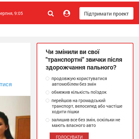
Підтримати проект
серпня, 9:05
Чи змінили ви свої
"транспортні" звички після
здорожчання пального?
продовжую користуватися
тися
автомобілем без змін
обмежив кількість поїздок
перейшов на громадський
транспорт, велосипед або частіше
ходити пішки
залишив все без змін, оскільки не
мають власного авто