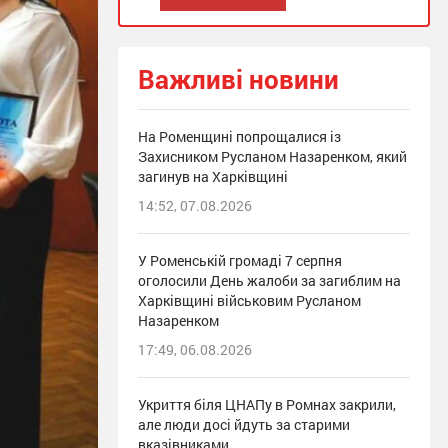
Важливі новини
На Роменщині попрощалися із
Захисником Русланом Назаренком, який
загинув на Харківщині
14:52, 07.08.2026
У Роменській громаді 7 серпня
оголосили День жалоби за загиблим на
Харківщині військовим Русланом
Назаренком
17:49, 06.08.2026
Укриття біля ЦНАПу в Ромнах закрили,
але люди досі йдуть за старими
вказівниками