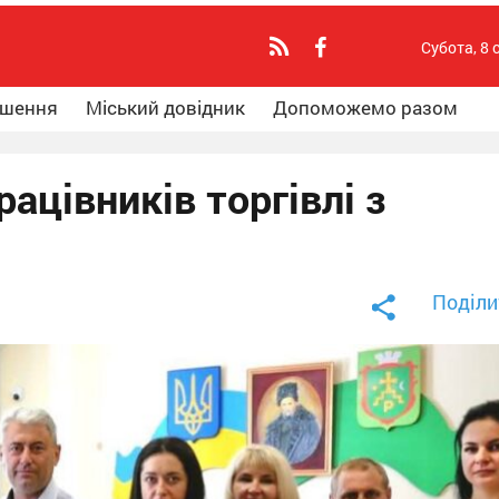
Субота, 8 
ошення
Міський довідник
Допоможемо разом
ацівників торгівлі з
Поділи