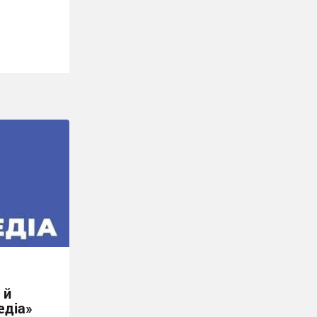
 й
едіа»