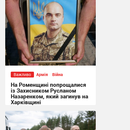
11:11 сьогодні
Важливо
Армія
Війна
На Роменщині попрощалися
із Захисником Русланом
Назаренком, який загинув на
Харківщині
14:52, 7.08.2026