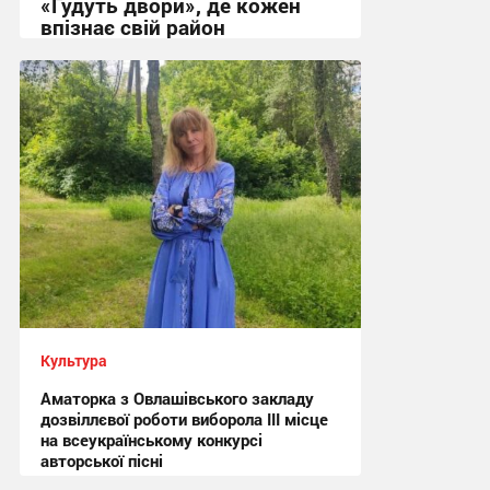
«Гудуть двори», де кожен
впізнає свій район
11:23, 21.07.2026
Культура
Аматорка з Овлашівського закладу
дозвіллєвої роботи виборола ІІІ місце
на всеукраїнському конкурсі
авторської пісні