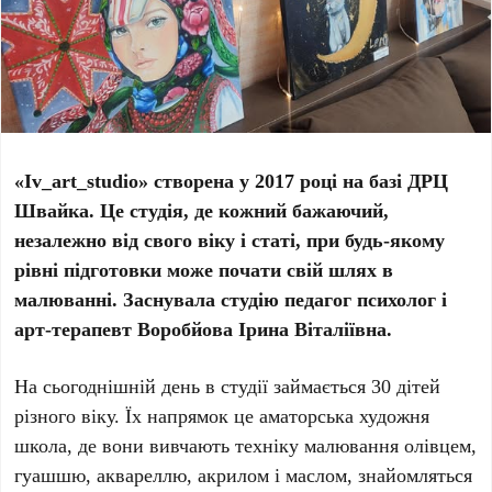
«Iv_art_studio» створена у 2017 році на базі ДРЦ
Швайка. Це студія, де кожний бажаючий,
незалежно від свого віку і статі, при будь-якому
рівні підготовки може почати свій шлях в
малюванні. Заснувала студію педагог психолог і
арт-терапевт Воробйова Ірина Віталіївна.
На сьогоднішній день в студії займається 30 дітей
різного віку. Їх напрямок це аматорська художня
школа, де вони вивчають техніку малювання олівцем,
гуашшю, аквареллю, акрилом і маслом, знайомляться