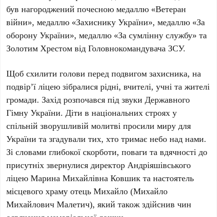
був нагороджений почесною медаллю «Ветеран
війни», медаллю «Захиснику України», медаллю «За
оборону України», медаллю «За сумлінну службу» та
Золотим Хрестом від Головнокомандувача ЗСУ.
Щоб схилити голови перед подвигом захисника, на
подвір’ї ліцею зібралися рідні, вчителі, учні та жителі
громади. Захід розпочався під звуки Державного
Гімну України. Діти в національних строях у
спільній зворушливій молитві просили миру для
України та згадували тих, хто тримає небо над нами.
Зі словами глибокої скорботи, поваги та вдячності до
присутніх звернулися директор Андріяшівського
ліцею Марина Михайлівна Ковшик та настоятель
місцевого храму отець Михайло (Михайло
Михайлович Малетич), який також здійснив чин
освячення меморіальної дошки.