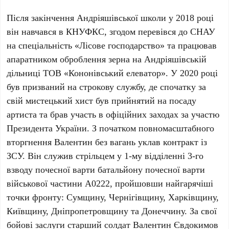
Після закінчення Андріяшівської школи у 2018 році
він навчався в КНУФКС, згодом перевівся до СНАУ
на спеціальність «Лісове господарство» та працював
апаратником оброблення зерна на Андріяшівській
дільниці ТОВ «Кононівський елеватор». У 2020 році
був призваний на строкову службу, де спочатку за
свій мистецький хист був прийнятий на посаду
артиста та брав участь в офіційних заходах за участю
Президента України. З початком повномасштабного
вторгнення Валентин без вагань уклав контракт із
ЗСУ. Він служив стрільцем у 1-му відділенні 3-го
взводу почесної варти батальйону почесної варти
військової частини А0222, пройшовши найгарячіші
точки фронту: Сумщину, Чернігівщину, Харківщину,
Київщину, Дніпропетровщину та Донеччину. За свої
бойові заслуги старший солдат Валентин Євдокимов