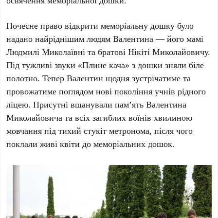
Почесне право відкрити меморіальну дошку було
надано найріднішим людям Валентина — його мамі
Людмилі Миколаївні та братові Нікіті Миколайовичу.
Під тужливі звуки «Плине кача» з дошки зняли біле
полотно. Тепер Валентин щодня зустрічатиме та
провожатиме поглядом нові покоління учнів рідного
ліцею. Присутні вшанували пам’ять Валентина
Миколайовича та всіх загиблих воїнів хвилиною
мовчання під тихий стукіт метронома, після чого
поклали живі квіти до меморіальних дошок.