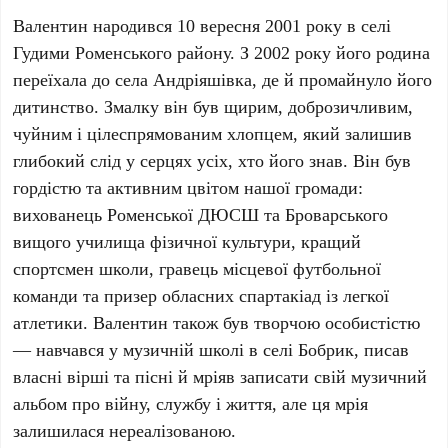
Валентин народився 10 вересня 2001 року в селі
Гудими Роменського району. З 2002 року його родина
переїхала до села Андріяшівка, де й промайнуло його
дитинство. Змалку він був щирим, доброзичливим,
чуйним і цілеспрямованим хлопцем, який залишив
глибокий слід у серцях усіх, хто його знав. Він був
гордістю та активним цвітом нашої громади:
вихованець Роменської ДЮСШ та Броварського
вищого училища фізичної культури, кращий
спортсмен школи, гравець місцевої футбольної
команди та призер обласних спартакіад із легкої
атлетики. Валентин також був творчою особистістю
— навчався у музичній школі в селі Бобрик, писав
власні вірші та пісні й мріяв записати свій музичний
альбом про війну, службу і життя, але ця мрія
залишилася нереалізованою.