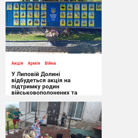
11:42, 27.07.2026
Акція
Армія
Війна
У Липовій Долині
відбудеться акція на
підтримку родин
військовополонених та
зниклих безвісти
11:04, 25.06.2026