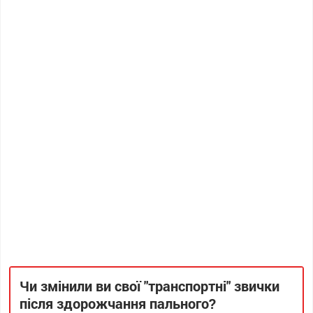
Чи змінили ви свої "транспортні" звички
після здорожчання пального?