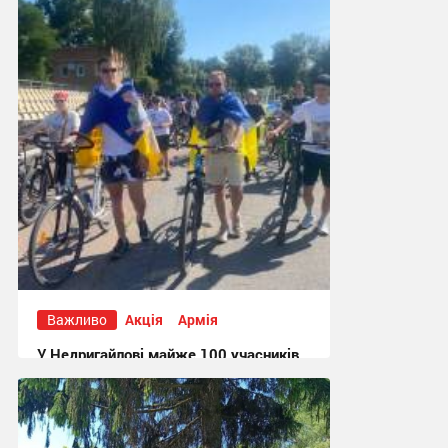
Важливо
Акція
Армія
У Недригайлові майже 100 учасників
долучилися до велопробігу на
підтримку полонених і безвісти
зниклих захисників