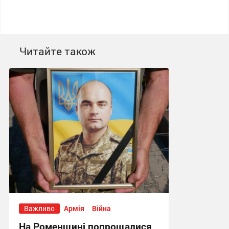
Читайте також
Важливо
Армія
Війна
На Роменщині попрощалися