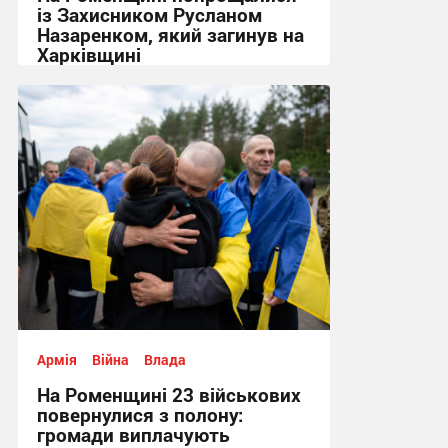
із Захисником Русланом
Назаренком, який загинув на
Харківщині
14:52 вчора
Армія
Війна
Влада
На Роменщині 23 військових
повернулися з полону:
громади виплачують