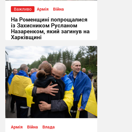
Важливо
Армія
Війна
На Роменщині попрощалися
із Захисником Русланом
Назаренком, який загинув на
Харківщині
14:52 вчора
Армія
Війна
Влада