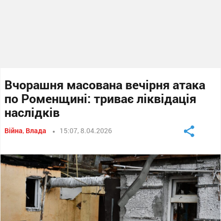
Вчорашня масована вечірня атака
по Роменщині: триває ліквідація
наслідків
Війна
,
Влада
15:07, 8.04.2026