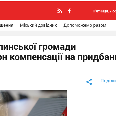
П'ятниця, 7 с
ошення
Міський довідник
Допоможемо разом
линської громади
рн компенсації на придбан
Поділи