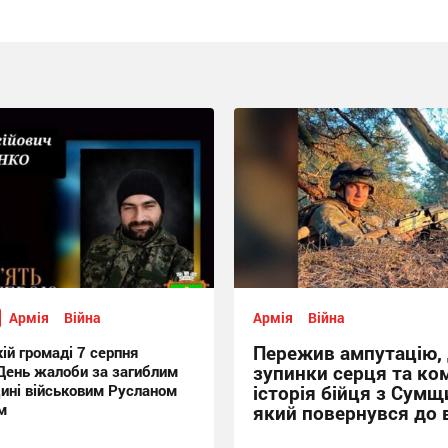
Армія
Війна
Армія
Війна
Пережив ампутацію, 
ій громаді 7 серпня
зупинки серця та ком
День жалоби за загиблим
ині військовим Русланом
історія бійця з Сумщ
м
який повернувся до 