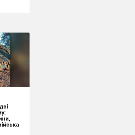
дві
у:
ини,
війська