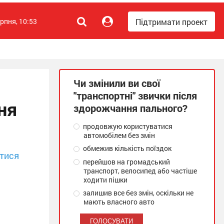
Підтримати проект
ерпня, 10:53
Чи змінили ви свої
"транспортні" звички після
ня
здорожчання пального?
продовжую користуватися
автомобілем без змін
обмежив кількість поїздок
тися
перейшов на громадський
транспорт, велосипед або частіше
ходити пішки
залишив все без змін, оскільки не
мають власного авто