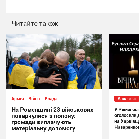
Читайте також
Армія
Війна
Влада
Важливо
На Роменщині 23 військових
У Роменськ
повернулися з полону:
оголосили 
громади виплачують
на Харківщ
Назаренко
матеріальну допомогу