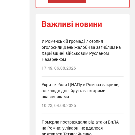
Важливі новини
У Роменській громаді 7 серпня
оголосили День жалоби за загиблим на
Харківщині військовим Русланом
Назаренком
17:49, 06.08.2026
Укриття біля ЦНАПу в Ромнах закрили,
але люди досі йдуть за старими
вказівниками
10:23, 04.08.2026
Померла постраждала від атаки БпЛА
на Ромни: у лікарні не вдалося
врятувати Тетяну Яненко