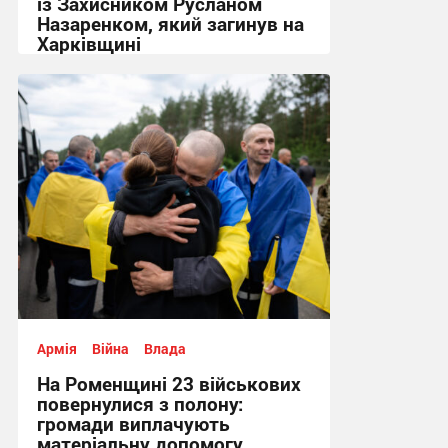
із Захисником Русланом
Назаренком, який загинув на
Харківщині
14:52, 7.08.2026
Армія
Війна
Влада
На Роменщині 23 військових
повернулися з полону:
громади виплачують
матеріальну допомогу