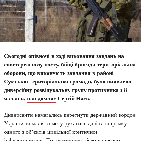
Сьогодні опівночі в ході виконання завдань на
спостережному посту, бійці бригади територіальної
оборони, що виконують завдання в районі
Сумської територіальної громади, було виявлено
диверсійну розвідувальну групу противника з 8
чоловік,
повідомляє
Сергій Наєв.
Диверсанти намагались перетнути державний кордон
України та мали за мету рухатись далі в напрямку
одного з обʼєктів цивільної критичної
інфраструктури. По противнику було нанесено