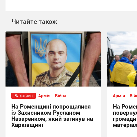
Читайте також
Важливо
Армія
Війна
Армія
Вій
На Роменщині попрощалися
На Роме
із Захисником Русланом
повернул
Назаренком, який загинув на
громади
Харківщині
матеріа