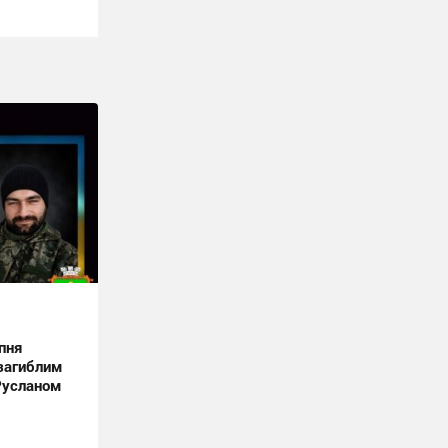
пня
загиблим
Русланом