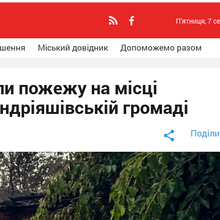
П'ятниця, 7 с
ошення
Міський довідник
Допоможемо разом
ли пожежу на місці
Андріяшівській громаді
Поділи