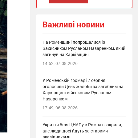
Важливі новини
На Роменщині попрощалися із
Захисником Русланом Назаренком, який
загинув на Харківщині
14:52, 07.08.2026
У Роменській громаді 7 серпня
оголосили День жалоби за загиблим на
Харківщині військовим Русланом
Назаренком
17:49, 06.08.2026
Укриття біля ЦНАПу в Ромнах закрили,
але люди досі йдуть за старими
вказівниками