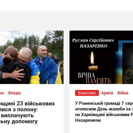
на
Влада
Важливо
Армія
Війна
нщині 23 військових
У Роменській громаді 7 сер
ися з полону:
оголосили День жалоби за 
 виплачують
на Харківщині військовим 
Назаренком
льну допомогу