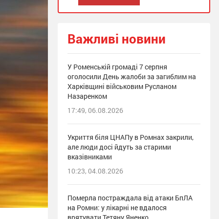
Важливі новини
У Роменській громаді 7 серпня
оголосили День жалоби за загиблим на
Харківщині військовим Русланом
Назаренком
17:49, 06.08.2026
Укриття біля ЦНАПу в Ромнах закрили,
але люди досі йдуть за старими
вказівниками
10:23, 04.08.2026
Померла постраждала від атаки БпЛА
на Ромни: у лікарні не вдалося
врятувати Тетяну Яненко