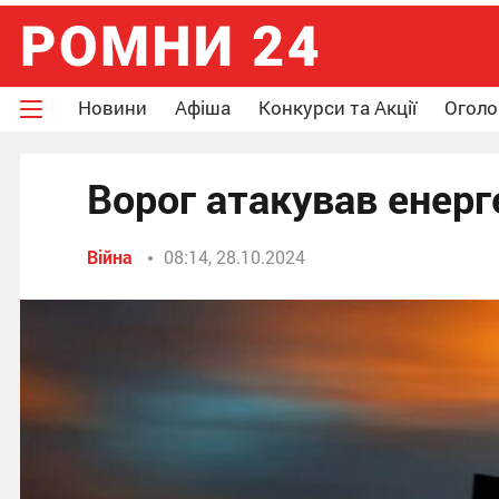
Новини
Афіша
Конкурси та Акції
Огол
Ворог атакував енерг
Війна
08:14, 28.10.2024