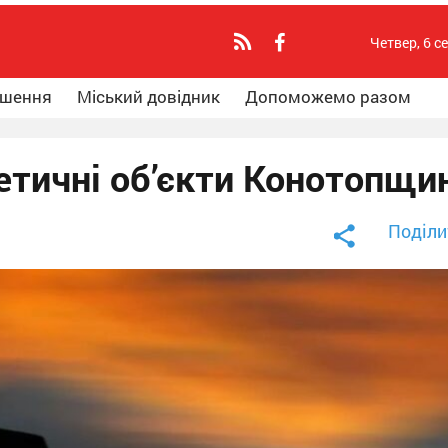
Четвер, 6 с
ошення
Міський довідник
Допоможемо разом
етичні об’єкти Конотопщи
Поділи