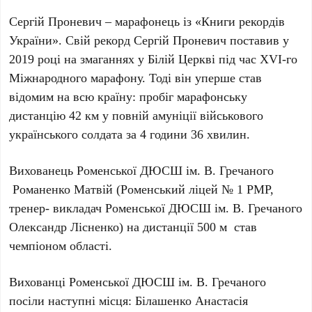
Сергій Проневич – марафонець із «Книги рекордів
України». Свій рекорд Сергій Проневич поставив у
2019 році на змаганнях у Білій Церкві під час XVI-го
Міжнародного марафону. Тоді він уперше став
відомим на всю країну: пробіг марафонську
дистанцію 42 км у повній амуніції військового
українського солдата за 4 години 36 хвилин.
Вихованець Роменської ДЮСШ ім. В. Гречаного
Романенко Матвій (Роменський ліцей № 1 РМР,
тренер- викладач Роменської ДЮСШ ім. В. Гречаного
Олександр Лісненко) на дистанції 500 м став
чемпіоном області.
Вихованці Роменської ДЮСШ ім. В. Гречаного
посіли наступні місця: Білашенко Анастасія