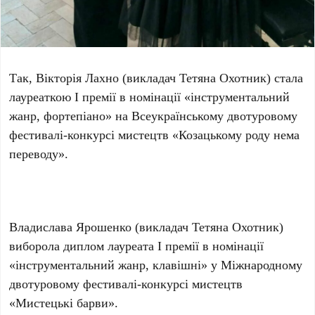
Так, Вікторія Лахно (викладач Тетяна Охотник) стала
лауреаткою І премії в номінації «інструментальний
жанр, фортепіано» на Всеукраїнському двотуровому
фестивалі-конкурсі мистецтв «Козацькому роду нема
переводу».
Владислава Ярошенко (викладач Тетяна Охотник)
виборола диплом лауреата І премії в номінації
«інструментальний жанр, клавішні» у Міжнародному
двотуровому фестивалі-конкурсі мистецтв
«Мистецькі барви».