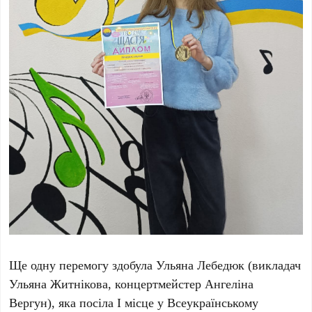
Ще одну перемогу здобула Ульяна Лебедюк (викладач
Ульяна Житнікова, концертмейстер Ангеліна
Вергун), яка посіла І місце у Всеукраїнському