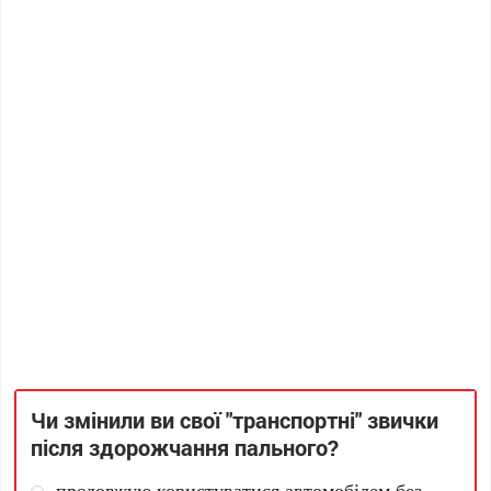
Чи змінили ви свої "транспортні" звички
після здорожчання пального?
продовжую користуватися автомобілем без