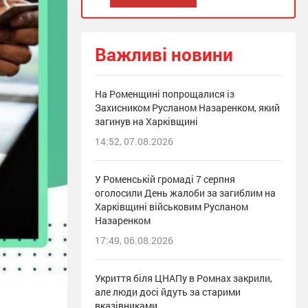
Важливі новини
На Роменщині попрощалися із
Захисником Русланом Назаренком, який
загинув на Харківщині
14:52, 07.08.2026
У Роменській громаді 7 серпня
оголосили День жалоби за загиблим на
Харківщині військовим Русланом
Назаренком
17:49, 06.08.2026
Укриття біля ЦНАПу в Ромнах закрили,
але люди досі йдуть за старими
вказівниками