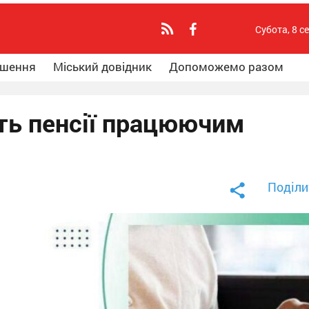
Субота, 8 с
ошення
Міський довідник
Допоможемо разом
ють пенсії працюючим
Поділи