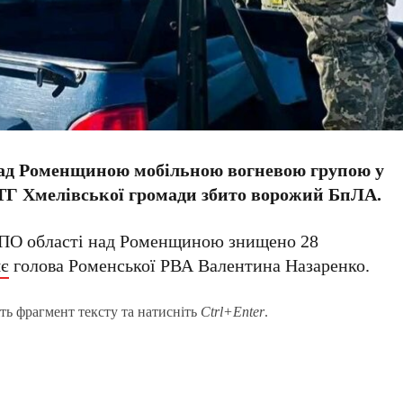
і над Роменщиною мобільною вогневою групою у
ФТГ Хмелівської громади збито ворожий БпЛА.
 ППО області над Роменщиною знищено 28
яє
голова Роменської РВА Валентина Назаренко.
ть фрагмент тексту та натисніть
Ctrl+Enter
.