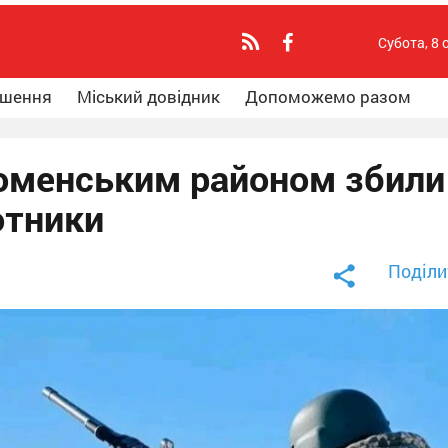
Субота, 8 
ошення
Міський довідник
Допоможемо разом
Роменським районом збили
отники
Поділи