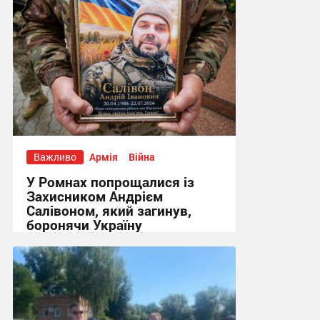
Важливо
Армія
Війна
У Ромнах попрощалися із
Захисником Андрієм
Салівоном, який загинув,
боронячи Україну
13:36, 28.07.2026