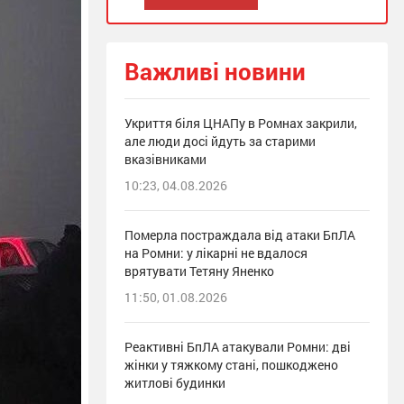
Важливі новини
Укриття біля ЦНАПу в Ромнах закрили,
але люди досі йдуть за старими
вказівниками
10:23, 04.08.2026
Померла постраждала від атаки БпЛА
на Ромни: у лікарні не вдалося
врятувати Тетяну Яненко
11:50, 01.08.2026
Реактивні БпЛА атакували Ромни: дві
жінки у тяжкому стані, пошкоджено
житлові будинки