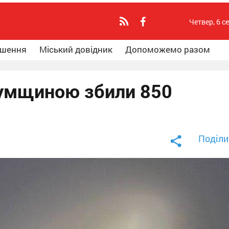
Четвер, 6 с
ошення
Міський довідник
Допоможемо разом
Сумщиною збили 850
Поділи