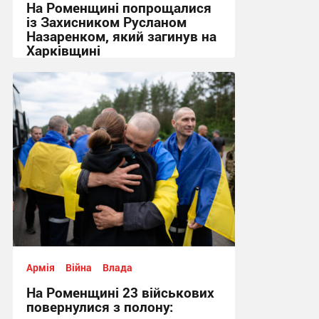
На Роменщині попрощалися
із Захисником Русланом
Назаренком, який загинув на
Харківщині
14:52 вчора
Армія
Війна
Влада
На Роменщині 23 військових
повернулися з полону: