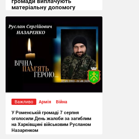
громади виплачують
матеріальну допомогу
12:02 вчора
Важливо
Армія
Війна
У Роменській громаді 7 серпня
оголосили День жалоби за загиблим
на Харківщині військовим Русланом
Назаренком