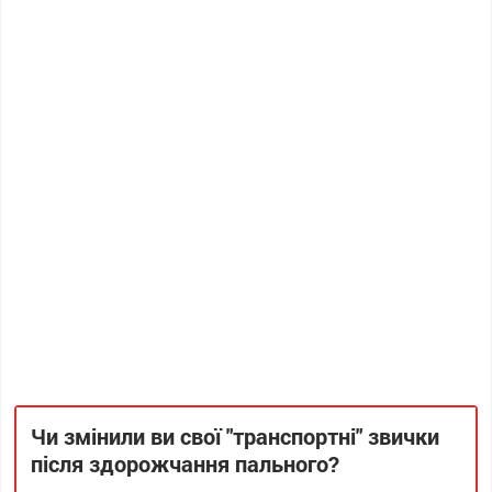
Чи змінили ви свої "транспортні" звички
після здорожчання пального?