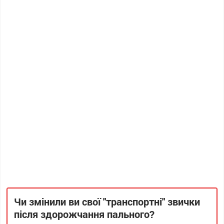
Чи змінили ви свої "транспортні" звички
після здорожчання пального?