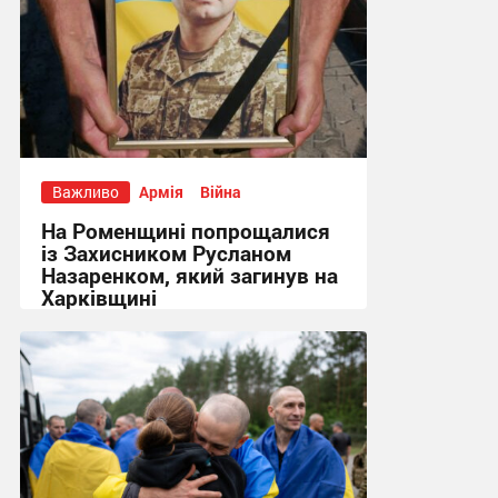
Важливо
Армія
Війна
На Роменщині попрощалися
із Захисником Русланом
Назаренком, який загинув на
Харківщині
14:52 вчора